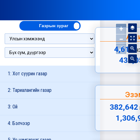
+
layers
Аши
−
zoom_out_map
⤢
4,774
zoom_in
н
446,8
zoom_out
1: Хот суурин газар
2: Тариалангийн газар
Эзэ
395,780
3: Ой
1,351,
4: Бэлчээр
5: Ус намгархаг газар