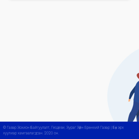
© Газар Зохион Байгуулалт, Геодези, Зураг Зүйн Ерөнхий Газар | Бүх эрх
хуулиар хамгаалагдсан. 2020 он.