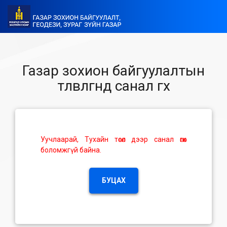
Газар зохион байгуулалтын
төлөвлөгөөнд санал өгөх
Уучлаарай, Тухайн төсөл дээр санал өгөх
боломжгүй байна.
БУЦАХ