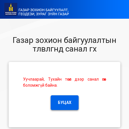
Газар зохион байгуулалтын
төлөвлөгөөнд санал өгөх
Уучлаарай, Тухайн төсөл дээр санал өгөх
боломжгүй байна.
БУЦАХ