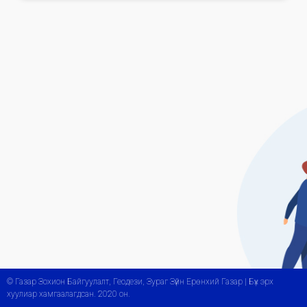
© Газар Зохион Байгуулалт, Геодези, Зураг Зүйн Ерөнхий Газар | Бүх эрх
хуулиар хамгаалагдсан. 2020 он.