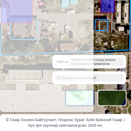
Тухайн жилийн газар зохион
2026 он
байгуулалтын төлөвлөгөө
Давхарга таних тэмдэг
© Газар Зохион Байгуулалт, Геодези, Зураг Зүйн Ерөнхий Газар |
Бүх эрх хуулиар хамгаалагдсан. 2026 он.
20 m