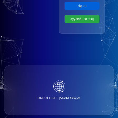
Иргэн
Хуулийн этгээд
ГЗБГЗЗЕГ-ЫН ЦАХИМ ХУУДАС