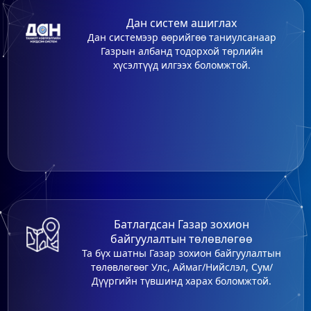
Дан систем ашиглах
Дан системээр өөрийгөө таниулсанаар
Газрын албанд тодорхой төрлийн
хүсэлтүүд илгээх боломжтой.
Батлагдсан Газар зохион
байгуулалтын төлөвлөгөө
Та бүх шатны Газар зохион байгуулалтын
төлөвлөгөөг Улс, Аймаг/Нийслэл, Сум/
Дүүргийн түвшинд харах боломжтой.