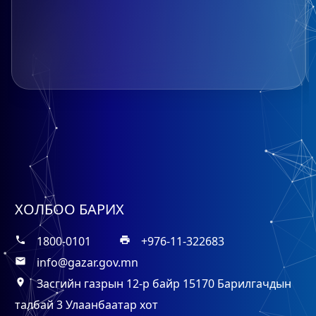
ХОЛБОО БАРИХ
1800-0101
+976-11-322683
phone
print
info@gazar.gov.mn
mail
Засгийн газрын 12-р байр 15170 Барилгачдын
place
талбай 3 Улаанбаатар хот