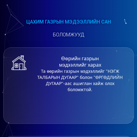
ЦАХИМ ГАЗРЫН МЭДЭЭЛЛИЙН САН
БОЛОМЖУУД
Өөрийн газрын
мэдээллийг харах
Та өөрийн газрын мэдээллийг "НЭГЖ
ТАЛБАРЫН ДУГААР" болон "ӨРГӨДЛИЙН
ДУГААР"-аас ашиглан хайж олох
боломжтой.