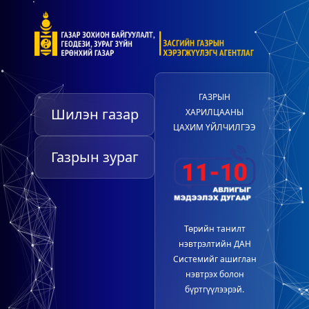
ГАЗРЫН
Шилэн газар
ХАРИЛЦААНЫ
ЦАХИМ ҮЙЛЧИЛГЭЭ
Газрын зураг
Төрийн танилт
нэвтрэлтийн ДАН
Системийг ашиглан
нэвтрэх болон
бүртгүүлээрэй.