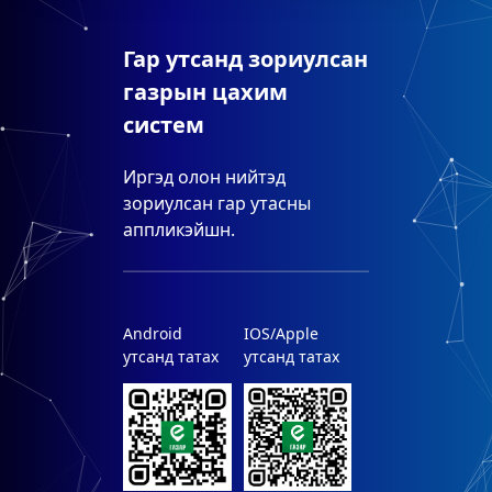
Гар утсанд зориулсан
газрын цахим
систем
Иргэд олон нийтэд
зориулсан гар утасны
аппликэйшн.
Android
IOS/Apple
утсанд татах
утсанд татах