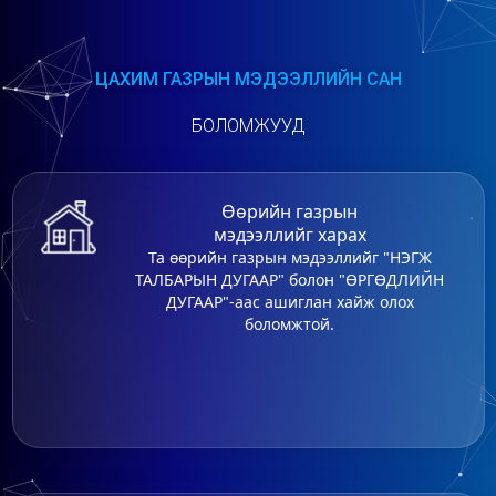
ЦАХИМ ГАЗРЫН МЭДЭЭЛЛИЙН САН
БОЛОМЖУУД
Өөрийн газрын
мэдээллийг харах
Та өөрийн газрын мэдээллийг "НЭГЖ
ТАЛБАРЫН ДУГААР" болон "ӨРГӨДЛИЙН
ДУГААР"-аас ашиглан хайж олох
боломжтой.