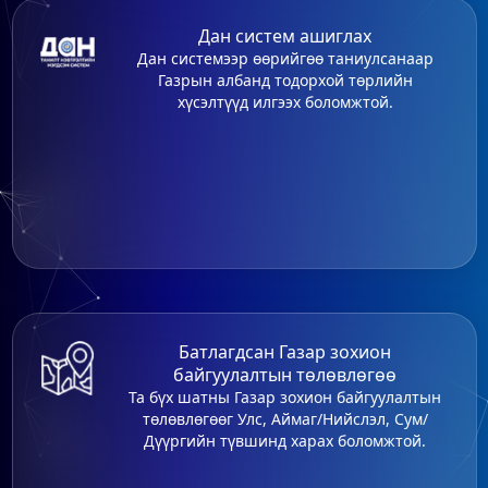
Дан систем ашиглах
Дан системээр өөрийгөө таниулсанаар
Газрын албанд тодорхой төрлийн
хүсэлтүүд илгээх боломжтой.
Батлагдсан Газар зохион
байгуулалтын төлөвлөгөө
Та бүх шатны Газар зохион байгуулалтын
төлөвлөгөөг Улс, Аймаг/Нийслэл, Сум/
Дүүргийн түвшинд харах боломжтой.