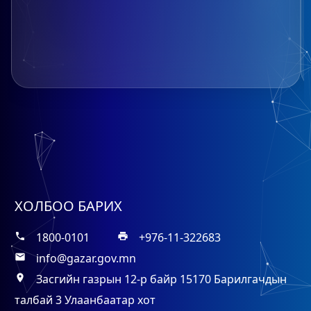
ХОЛБОО БАРИХ
1800-0101
+976-11-322683
phone
print
info@gazar.gov.mn
mail
Засгийн газрын 12-р байр 15170 Барилгачдын
place
талбай 3 Улаанбаатар хот