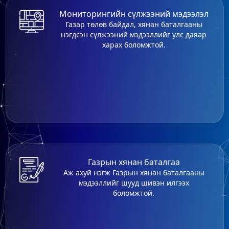
Мониторингийн сүлжээний мэдээлэл
Газар төлөв байдал, хянан баталгааны
нэгдсэн сүлжээний мэдээллийг улс даяар
харах боломжтой.
Газрын хянан баталгаа
Аж ахуй нэгж Газрын хянан баталгааны
мэдээллийг шууд шивэн илгээх
боломжтой.