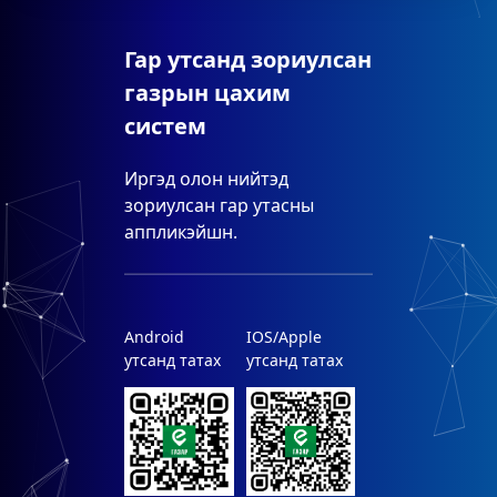
Гар утсанд зориулсан
газрын цахим
систем
Иргэд олон нийтэд
зориулсан гар утасны
аппликэйшн.
Android
IOS/Apple
утсанд татах
утсанд татах