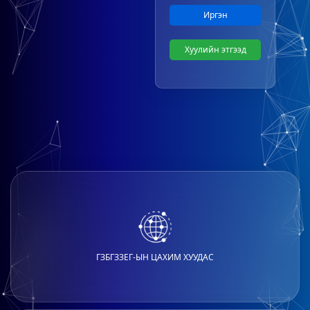
Иргэн
Хуулийн этгээд
ГЗБГЗЗЕГ-ЫН ЦАХИМ ХУУДАС